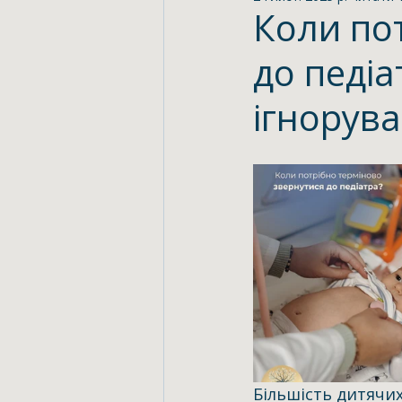
Безперервний професійний
Коли по
до педіа
ігнорув
Більшість дитячи