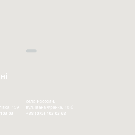
ні
село Росохач,
івка, 159
вул. Івана Франка, 10-б
 103 03
+38 (075) 103 03 68