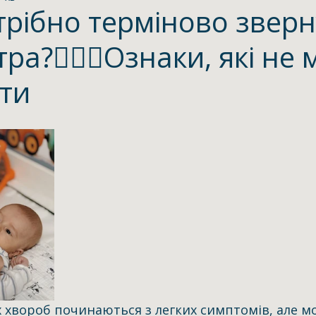
 розвиток
трібно терміново зверн
тра?👩🏼‍⚕️Ознаки, які не
ати
х хвороб починаються з легких симптомів, але м