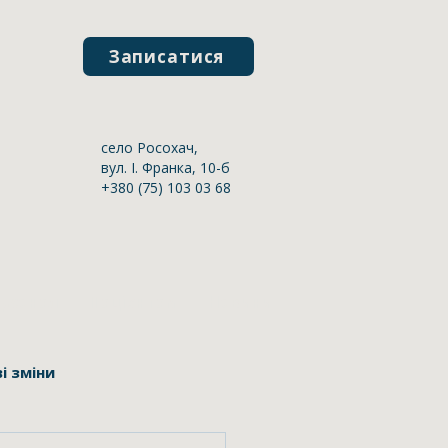
Записатися
село Росохач,
вул. І. Франка, 10-б
+380 (75) 103 03 68
ерсонал
Пацієнтам
Новини
і зміни