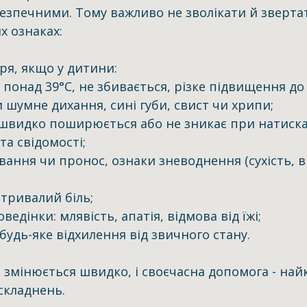
езпечними. Тому важливо не зволікати й звертат
х ознаках:
ря, якщо у дитини:
 понад 39°C, не збивається, різке підвищення до
и шумне дихання, сині губи, свист чи хрипи;
й швидко поширюється або не зникає при натиска
та свідомості;
 тривалий біль;
поведінки: млявість, апатія, відмова від їжі;
- будь-яке відхилення від звичного стану.
 змінюється швидко, і своєчасна допомога - на
складнень.