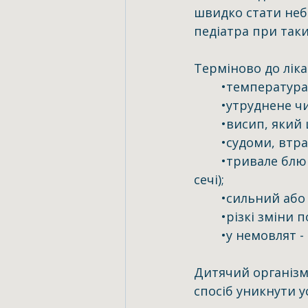
швидко стати неб
педіатра при таки
Терміново до ліка
	•температура
	•утруднене ч
	•висип, яки
	•судоми, втра
	•тривале блювання чи пронос, ознаки зневоднення (сухість, відсутність 
сечі);
	•сильний або
	•різкі зміни 
	•у немовлят 
Дитячий організм
спосіб уникнути у