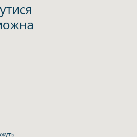
утися
 можна
ожуть 