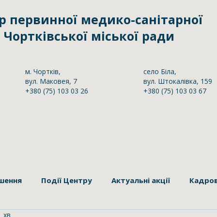
р первинної медико-санітарної
Чортківської міської ради
м. Чортків,
село Біла,
вул. Маковея, 7
вул. Штокалівка, 159
+380 (75) 103 03 26
+380 (75) 103 03 67
ітика
Про нас
Послуги
Підрозділи та медп
шення
Події Центру
Актуальні акції
Кадров
1 хв