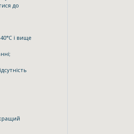
ися до 
 40°C і вище
нні;
йкращий 