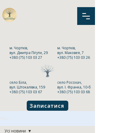
КНП «Центр первинної
медико-санітарної
допомоги» Чортківської
міської ради
м. Чортків,
м. Чортків,
вул. Дмитра Пігути, 29
вул. Маковея, 7
+380 (75) 103 03 27
+380 (75) 103 03 26
село Біла,
село Росохач,
вул. Штокалівка, 159
вул. І. Франка, 10-б
+380 (75) 103 03 67
+380 (75) 103 03 68
Записатися
Пост
Усі новини