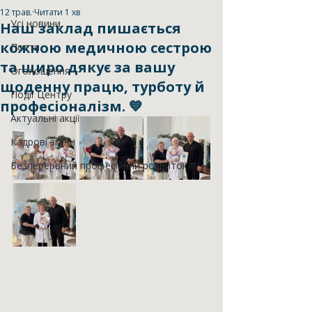
12 трав.
Читати 1 хв
Усі новини
Наш заклад пишається
кожною медичною сестрою
Пости
та щиро дякує за вашу
Оголошення
щоденну працю, турботу й
Події Центру
професіоналізм. 💙
Актуальні акції
Кадрові зміни
Безперервний професійний розвиток