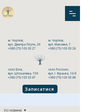
КНП «Центр первинної
медико-санітарної
допомоги» Чортківської
міської ради
м. Чортків,
м. Чортків,
вул. Дмитра Пігути, 29
вул. Маковея, 7
+380 (75) 103 03 27
+380 (75) 103 03 26
село Біла,
село Росохач,
вул. Штокалівка, 159
вул. І. Франка, 10-б
+380 (75) 103 03 67
+380 (75) 103 03 68
Записатися
Пост
Усі новини