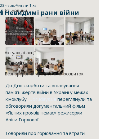
23 черв.
Читати 1 хв
Усі новини
🕯️ Невидимі рани війни
Пости
Оголошення
Події Центру
Актуальні акції
Кадрові зміни
Безперервний професійний розвиток
До Дня скорботи та вшанування 
пам’яті жертв війни в Україні у межах 
кіноклубу  
Docudays.ua
 переглянули та 
обговорили документальний фільм 
«Явних проявів немає» режисерки 
Аліни Горлової.
Говорили про горювання та втрати. 