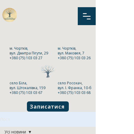
КНП «Центр первинної
медико-санітарної
допомоги» Чортківської
міської ради
м. Чортків,
м. Чортків,
вул. Дмитра Пігути, 29
вул. Маковея, 7
+380 (75) 103 03 27
+380 (75) 103 03 26
село Біла,
село Росохач,
вул. Штокалівка, 159
вул. І. Франка, 10-б
+380 (75) 103 03 67
+380 (75) 103 03 68
Записатися
Пост
Усі новини