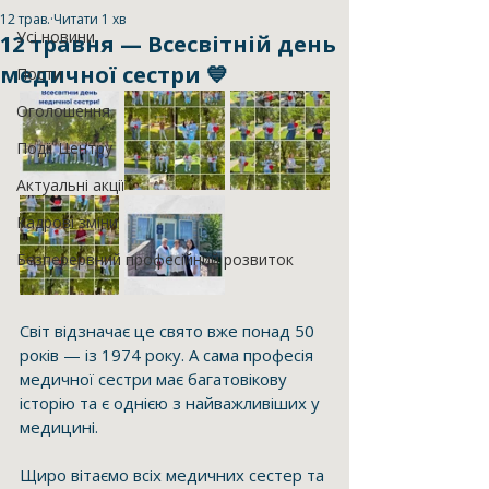
12 трав.
Читати 1 хв
Усі новини
12 травня — Всесвітній день
медичної сестри 💙
Пости
Оголошення
Події Центру
Актуальні акції
Кадрові зміни
Безперервний професійний розвиток
Світ відзначає це свято вже понад 50 
років — із 1974 року. А сама професія 
медичної сестри має багатовікову 
історію та є однією з найважливіших у 
медицині.
Щиро вітаємо всіх медичних сестер та 