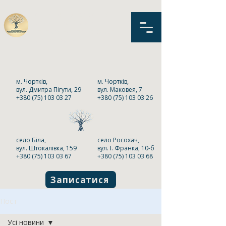
КНП «Центр первинної
медико-санітарної
допомоги» Чортківської
міської ради
м. Чортків,
м. Чортків,
вул. Дмитра Пігути, 29
вул. Маковея, 7
+380 (75) 103 03 27
+380 (75) 103 03 26
село Біла,
село Росохач,
вул. Штокалівка, 159
вул. І. Франка, 10-б
+380 (75) 103 03 67
+380 (75) 103 03 68
Записатися
Пост
Усі новини