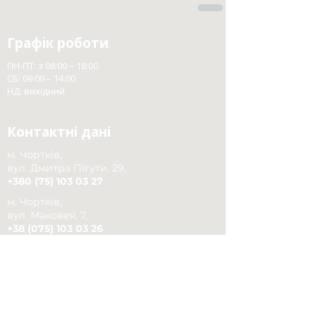
Графік роботи
ПН-ПТ: з 08:00 – 18:00
СБ: 09:00 – 14:00
НД: вихідний
Контактні дані
м. Чортків,
вул. Дмитра Пігути, 29,
+380 (75) 103 03 27
м. Чортків,
вул. Маковея, 7,
+38 (075) 103 03 26
село Біла,
вул Штокалівка, 159
+380 (075) 103 03 67
село Росохач,
вул. Івана Франка, 10-б