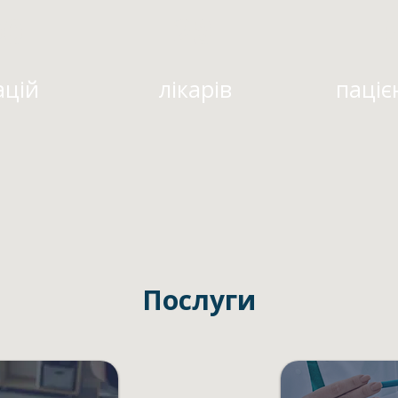
00+
28
ацій
лікарів
паціє
Послуги