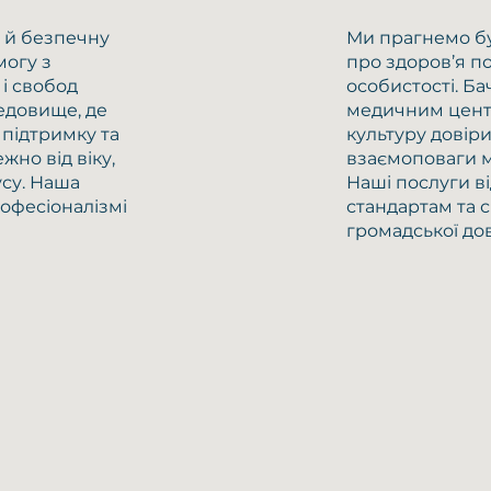
у й безпечну
Ми прагнемо бу
огу з
про здоров’я п
 і свобод
особистості. Б
едовище, де
медичним цент
 підтримку та
культуру довіри
жно від віку,
взаємоповаги мі
усу. Наша
Наші послуги в
рофесіоналізмі
стандартам та
громадської дов