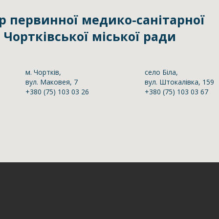
р первинної медико-санітарної
Чортківської міської ради
м. Чортків,
село Біла,
вул. Маковея, 7
вул. Штокалівка, 159
+380 (75) 103 03 26
+380 (75) 103 03 67
ітика
Про нас
Послуги
Підрозділи та медп