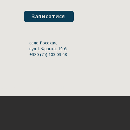
Записатися
село Росохач,
вул. І. Франка, 10-б
+380 (75) 103 03 68
ерсонал
Пацієнтам
Новини