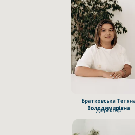
Братковська Тетян
Володимирівна
Директор