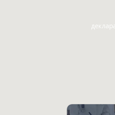
35 0
деклар