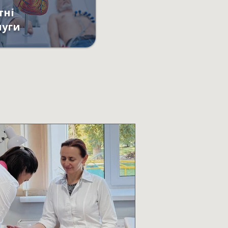
тні
луги