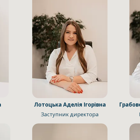
а
Лотоцька Аделія Ігорівна
Грабов
Заступник директора