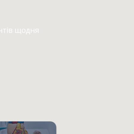
560+
нтів щодня