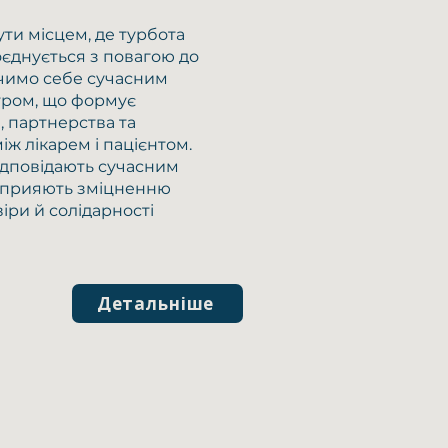
ти місцем, де турбота
оєднується з повагою до
ачимо себе сучасним
ром, що формує
, партнерства та
ж лікарем і пацієнтом.
ідповідають сучасним
 сприяють зміцненню
іри й солідарності
Детальніше