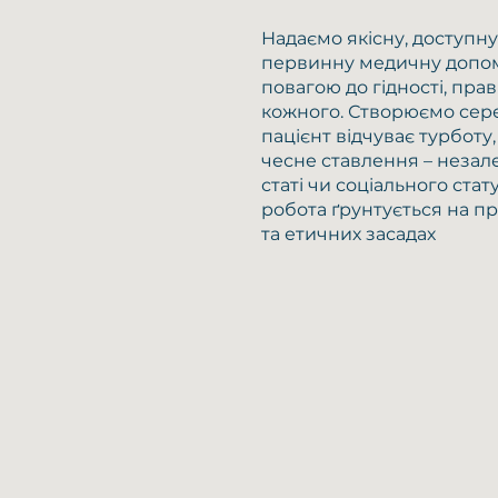
Надаємо якісну, доступн
первинну медичну допом
повагою до гідності, прав
кожного. Створюємо сер
пацієнт відчуває турботу,
чесне ставлення – незале
статі чи соціального стат
робота ґрунтується на п
та етичних засадах