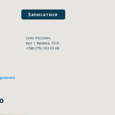
Записатися
село Росохач,
вул. І. Франка, 10-б
+380 (75) 103 03 68
ерсонал
Пацієнтам
Новини
ю