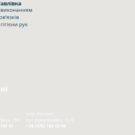
Павлівна
з виконанням
в’язків
гігієни рук
ні
село Росохач,
івка, 159
вул. Івана Франка, 10-б
 103 03
+38 (075) 103 03 68