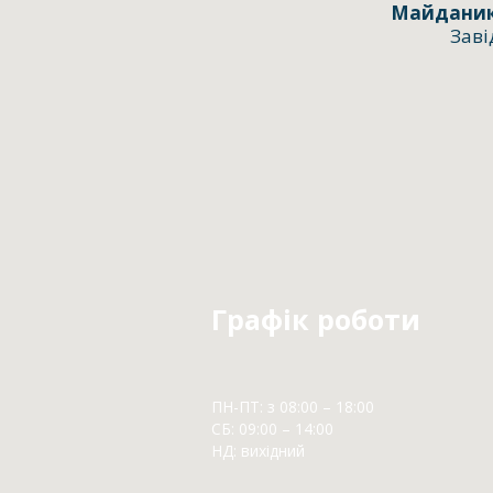
Майданик
Заві
Графік роботи
ПН-ПТ: з 08:00 – 18:00
СБ: 09:00 – 14:00
НД: вихідний