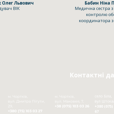
 Олег Львович
Бабин Ніна 
дувач ВІК
Медична сестра 
контролю обо
координатора з 
Контактні да
село Біла,
м. Чортків,
м. Чортків,
вул Штокал
вул. Дмитра Пігути,
вул. Маковея, 7,
29,
+38 (075) 103 03 26
+380 (075)
+380 (75) 103 03 27
67