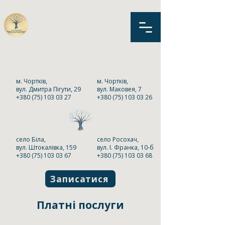
КНП «Центр первинної
медико-санітарної
допомоги» Чортківської
міської ради
м. Чортків,
м. Чортків,
вул. Дмитра Пігути, 29
вул. Маковея, 7
+380 (75) 103 03 27
+380 (75) 103 03 26
село Біла,
село Росохач,
вул. Штокалівка, 159
вул. І. Франка, 10-б
+380 (75) 103 03 67
+380 (75) 103 03 68
Записатися
Платні послуги