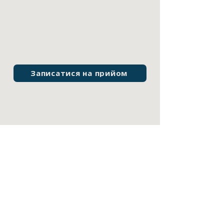
Записатися на прийом
Графік роботи
ПН-ПТ: з 08:00 – 18:00
СБ: 09:00 – 14:00
НД: вихідний
Контактні дані