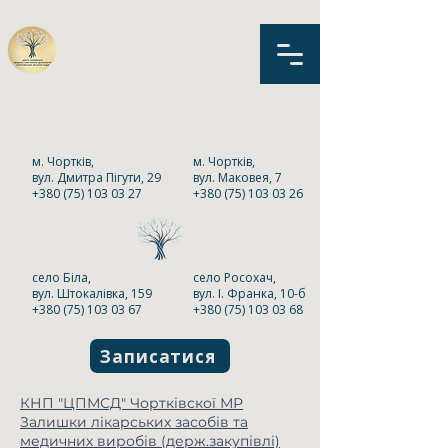
КНП «Центр первинної
медико-санітарної
допомоги» Чортківської
міської ради
м. Чортків,
м. Чортків,
вул. Дмитра Пігути, 29
вул. Маковея, 7
+380 (75) 103 03 27
+380 (75) 103 03 26
село Біла,
село Росохач,
вул. Штокалівка, 159
вул. І. Франка, 10-б
+380 (75) 103 03 67
+380 (75) 103 03 68
Записатися
КНП "ЦПМСД" Чортківскої МР
Залишки лікарських засобів та
медичних виробів (держ.закупівлі)