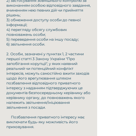
2) застосування зовнішнього контролю за
виконанням особою відповідного завдання,
вчиненням нею певних дій чи прийняття
рішень;
3) обмеження доступу особи до певної
інформації;
4) перегляду обсягу службових
повноважень особи;
5) переведення особи на іншу посаду;
6) звільнення особи.
2. Особи, зазначені у пунктах 1, 2 частини
першої статті 3 Закону України "Про
запобігання корупції", у яких наявний
реальний чи потенційний конфлікт
інтересів, можуть самостійно вжити заходів
щодо його врегулювання шляхом
позбавлення відповідного приватного
інтересу з наданням підтверджуючих це
документів безпосередньому керівнику або
керівнику органу, до повноважень якого
належить звільнення/ініціювання
звільнення з посади.
Позбавлення приватного інтересу має
виключати будь-яку можливість його
приховування.