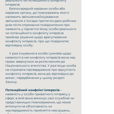
реального чи потенційного конфлікту
інтересів.
Безпосередній керівник особи або
керівник органу, до повноважень якого
належить звільнення/ініціювання
звільнення з посади протягом двох робочих
днів після отримання повідомлення про
наявність у підлеглої йому особи реального
чи потенційного конфлікту інтересів
приймає рішення щодо врегулювання
конфлікту інтересів, про що повідомляє
відповідну особу.
У разі існування в особи сумнівів щодо
наявності в неї конфлікту інтересів вона має
право звернутися за роз'ясненням до
Національного агентства. У разі якщо особа
не отримала підтвердження про відсутність
конфлікту інтересів, вона діє відповідно до
вимог, передбачених у цьому розділі
Закону.
Потенційний конфлікт інтересів
–
наявність у особи приватного інтересу у
сфері, в якій вона виконує свої службові чи
представницькі повноваження, що може
вплинути на об'єктивність чи
неупередженість прийняття нею рішень,