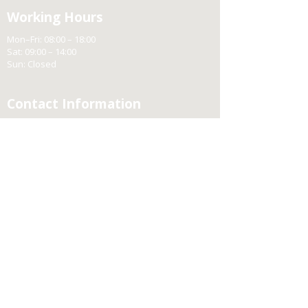
Working Hours
Mon–Fri: 08:00 – 18:00
Sat: 09:00 – 14:00
Sun: Closed
Contact Information
Chortkiv,
29, Dmytra Pihuty St.
+380 (75) 103 03 27
Chortkiv,
7, Makoveia St.
+380 (75) 103 03 26
Bila Village,
159, Shtokalivka St.
+380 (75) 103 03 67
Rosokhach Village,
10-b, I. Franka St.
+380 (75) 103 03 68