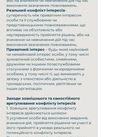
або на вчинення чи невчинення дій під час
виконання зазначених повноважень.
Реальний конфлікт інтересів
–
суперечність між приватним інтересом
особи та її службовими чи
представницькими повноваженнями, що
впливає на об'єктивність або
неупередженість прийняття рішень, або на
вчинення чи невчинення дій під час
виконання зазначених повноважень.
Приватний інтерес
– будь-який майновий
чи немайновий інтерес особи, у тому числі
зумовлений особистими, сімейними,
дружніми чи іншими позаслужбовими
стосунками з фізичними чи юридичними
особами, у тому числі ті, що виникають у
зв'язку з членством або діяльністю в
громадських, політичних, релігійних чи
інших організаціях.
Заходи зовнішнього та самостійного
врегулювання конфлікту інтересів
1. Зовнішнє врегулювання конфлікту
інтересів здійснюється шляхом:
1) усунення особи від виконання завдання,
вчинення дій, прийняття рішення чи участі в
його прийнятті в умовах реального чи
потенційного конфлікту інтересів;