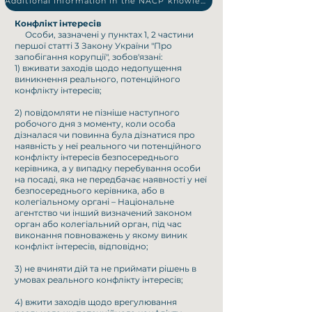
Additional information in the NACP knowledge base
Конфлікт інтересів
Особи, зазначені у пунктах 1, 2 частини
першої статті 3 Закону України "Про
запобігання корупції", зобов'язані:
1) вживати заходів щодо недопущення
виникнення реального, потенційного
конфлікту інтересів;
2) повідомляти не пізніше наступного
робочого дня з моменту, коли особа
дізналася чи повинна була дізнатися про
наявність у неї реального чи потенційного
конфлікту інтересів безпосереднього
керівника, а у випадку перебування особи
на посаді, яка не передбачає наявності у неї
безпосереднього керівника, або в
колегіальному органі – Національне
агентство чи інший визначений законом
орган або колегіальний орган, під час
виконання повноважень у якому виник
конфлікт інтересів, відповідно;
3) не вчиняти дій та не приймати рішень в
умовах реального конфлікту інтересів;
4) вжити заходів щодо врегулювання