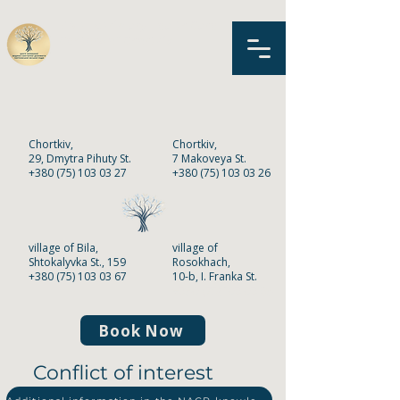
MNPE «Primary Health Care
Center»
of Chortkiv
Chortkiv,
Chortkiv,
2
9,
Dmytra Pihuty St.
7 Makoveya St.
+380 (75) 103 03 27
+380 (75) 103 03 26
village of Bila,
village of
Shtokalyvka St., 159
Rosokhach,
+380 (75) 103 03 67
10-b, I. Franka St.
+380 (75) 103 03 68
Book Now
Conflict of interest